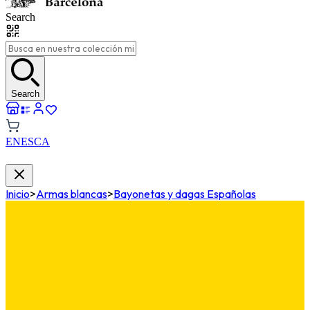
Search
Search
EN
ES
CA
Inicio
>
Armas blancas
>
Bayonetas y dagas Españolas