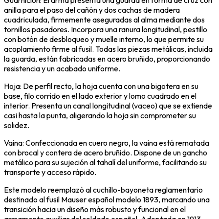
Guarnición: El arma presenta una guarda en forma de cruz con
anilla para el paso del cañón y dos cachas de madera
cuadriculada, firmemente aseguradas al alma mediante dos
tornillos pasadores. Incorpora una ranura longitudinal, pestillo
con botón de desbloqueo y muelle interno, lo que permite su
acoplamiento firme al fusil. Todas las piezas metálicas, incluida
la guarda, están fabricadas en acero bruñido, proporcionando
resistencia y un acabado uniforme.
Hoja: De perfil recto, la hoja cuenta con una bigotera en su
base, filo corrido en el lado exterior y lomo cuadrado en el
interior. Presenta un canal longitudinal (vaceo) que se extiende
casi hasta la punta, aligerando la hoja sin comprometer su
solidez.
Vaina: Confeccionada en cuero negro, la vaina está rematada
con brocal y contera de acero bruñido. Dispone de un gancho
metálico para su sujeción al tahalí del uniforme, facilitando su
transporte y acceso rápido.
Este modelo reemplazó al cuchillo-bayoneta reglamentario
destinado al fusil Mauser español modelo 1893, marcando una
transición hacia un diseño más robusto y funcional en el