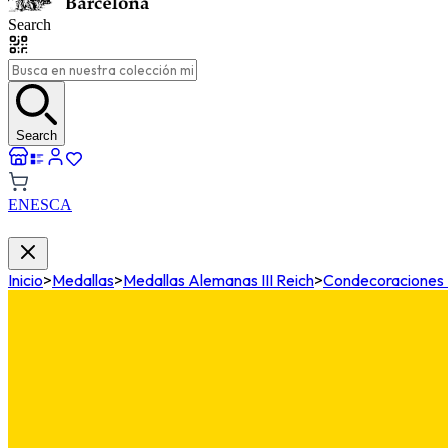
Search
Search
EN
ES
CA
Inicio
>
Medallas
>
Medallas Alemanas III Reich
>
Condecoraciones Mi