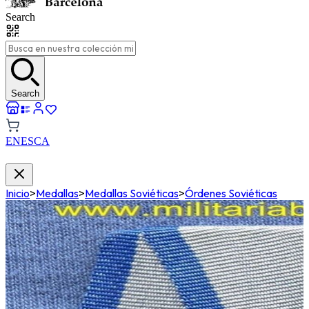
Search
Search
EN
ES
CA
Inicio
>
Medallas
>
Medallas Soviéticas
>
Órdenes Soviéticas