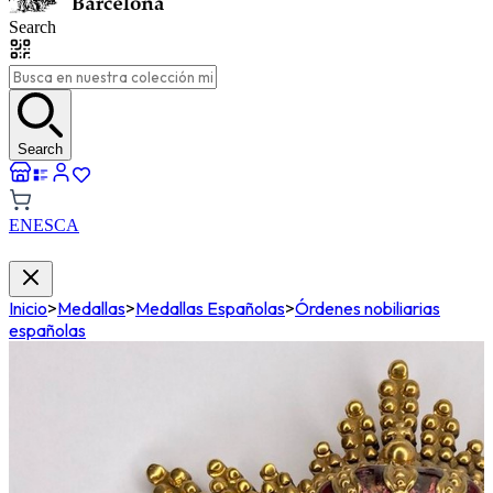
Search
Search
EN
ES
CA
Inicio
>
Medallas
>
Medallas Españolas
>
Órdenes nobiliarias
españolas