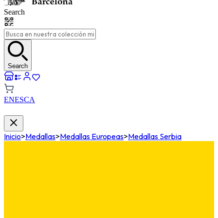
Search
Search
EN
ES
CA
Inicio
>
Medallas
>
Medallas Europeas
>
Medallas Serbia