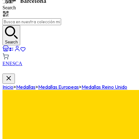
Search
Search
EN
ES
CA
Inicio
>
Medallas
>
Medallas Europeas
>
Medallas Reino Unido