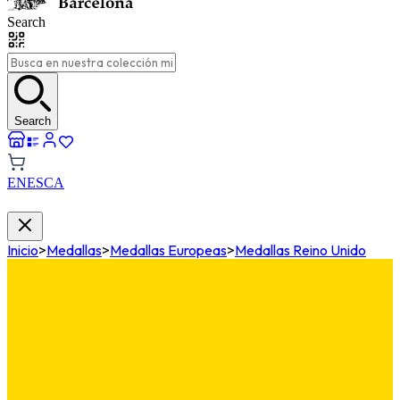
Search
Search
EN
ES
CA
Inicio
>
Medallas
>
Medallas Europeas
>
Medallas Reino Unido