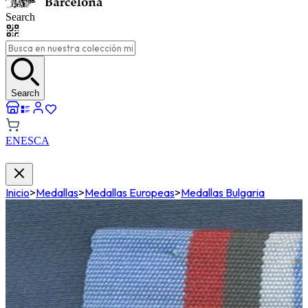
Search
Search
EN
ES
CA
Inicio
>
Medallas
>
Medallas Europeas
>
Medallas Bulgaria