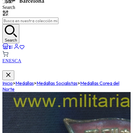
Search
Search
EN
ES
CA
Inicio
>
Medallas
>
Medallas Socialistas
>
Medallas Corea del
Norte