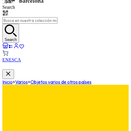
Search
Search
EN
ES
CA
Inicio
>
Varios
>
Objetos varios de otros países