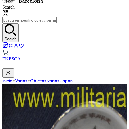
Search
Search
EN
ES
CA
Inicio
>
Varios
>
Objetos varios Japón