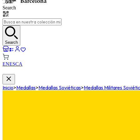
Search
Search
EN
ES
CA
Inicio
>
Medallas
>
Medallas Soviéticas
>
Medallas Militares Soviéti