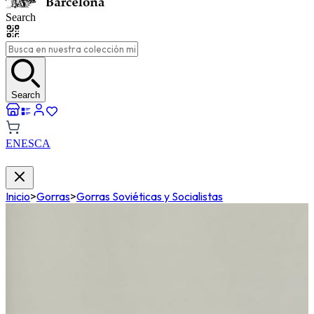
Search
Search
EN
ES
CA
Inicio
>
Gorras
>
Gorras Soviéticas y Socialistas