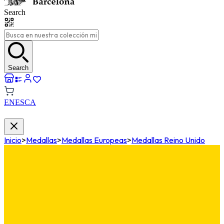
Search
Search
EN
ES
CA
Inicio
>
Medallas
>
Medallas Europeas
>
Medallas Reino Unido