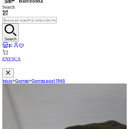
Search
Search
EN
ES
CA
Inicio
>
Gorras
>
Gorras post 1945