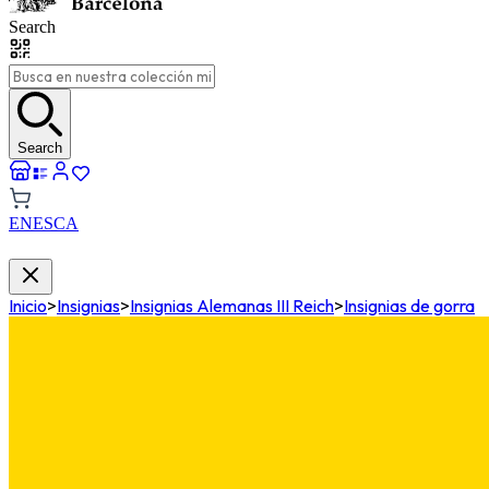
Search
Search
EN
ES
CA
Inicio
>
Insignias
>
Insignias Alemanas III Reich
>
Insignias de gorra