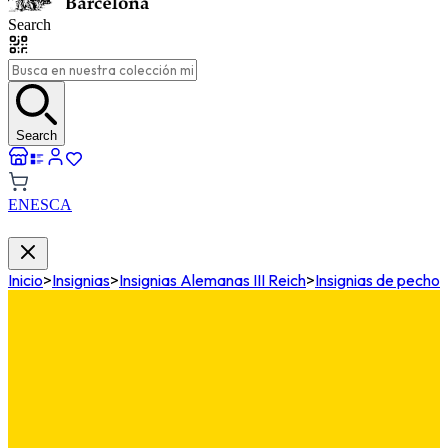
Search
Search
EN
ES
CA
Inicio
>
Insignias
>
Insignias Alemanas III Reich
>
Insignias de pecho