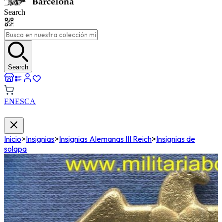
Search
Search
EN
ES
CA
Inicio
>
Insignias
>
Insignias Alemanas III Reich
>
Insignias de
solapa