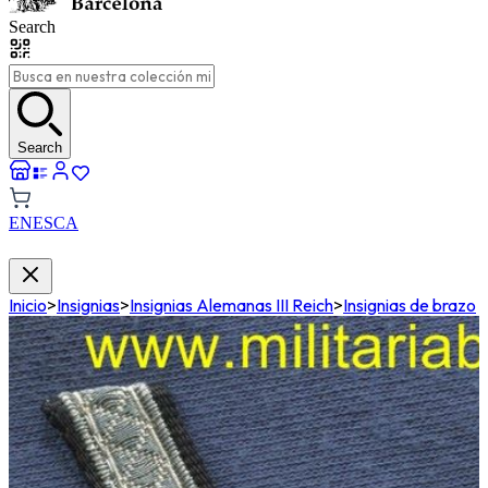
Search
Search
EN
ES
CA
Inicio
>
Insignias
>
Insignias Alemanas III Reich
>
Insignias de brazo