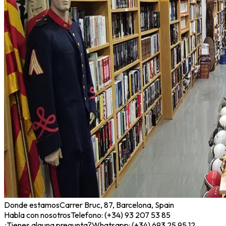
Donde estamos
Carrer Bruc, 87, Barcelona, Spain
Habla con nosotros
Telefono: (+34) 93 207 53 85
¿Tienes alguna pregunta?
Whatsapp: (+34) 693 25 95 12