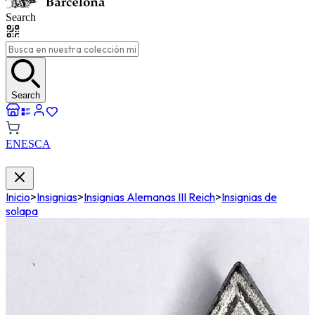
Search
Search
EN
ES
CA
Inicio
>
Insignias
>
Insignias Alemanas III Reich
>
Insignias de
solapa