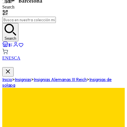
Search
Search
EN
ES
CA
Inicio
>
Insignias
>
Insignias Alemanas III Reich
>
Insignias de
solapa