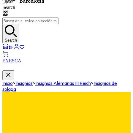
Search
Search
EN
ES
CA
Inicio
>
Insignias
>
Insignias Alemanas III Reich
>
Insignias de
solapa