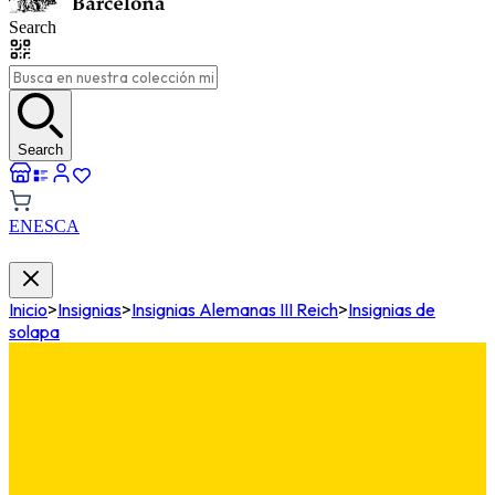
Search
Search
EN
ES
CA
Inicio
>
Insignias
>
Insignias Alemanas III Reich
>
Insignias de
solapa