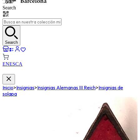
Search
Search
EN
ES
CA
Inicio
>
Insignias
>
Insignias Alemanas III Reich
>
Insignias de
solapa