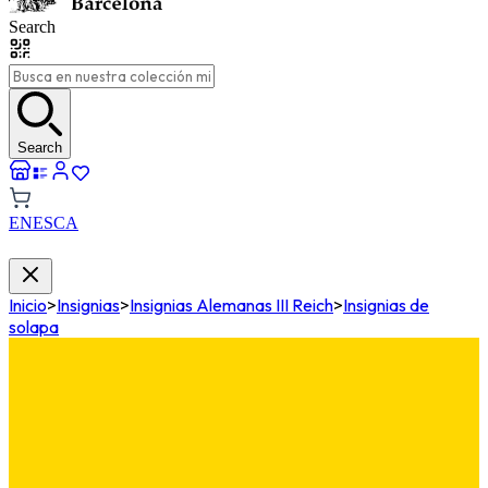
Search
Search
EN
ES
CA
Inicio
>
Insignias
>
Insignias Alemanas III Reich
>
Insignias de
solapa