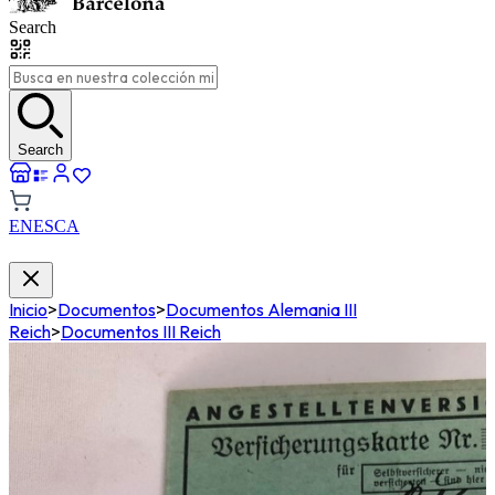
Search
Search
EN
ES
CA
Inicio
>
Documentos
>
Documentos Alemania III
Reich
>
Documentos III Reich