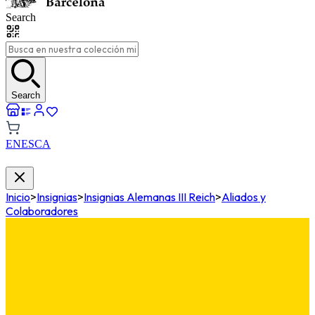
Search
Search
EN
ES
CA
Inicio
>
Insignias
>
Insignias Alemanas III Reich
>
Aliados y
Colaboradores