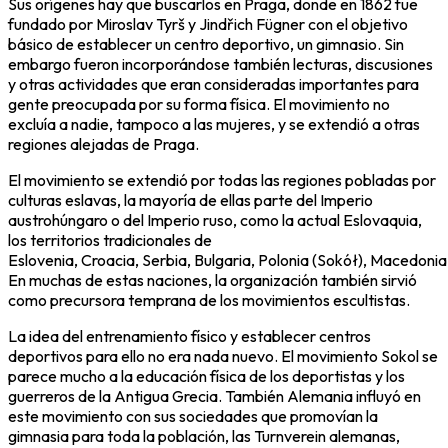
Sus orígenes hay que buscarlos en Praga, donde en 1862 fue
fundado por Miroslav Tyrš y Jindřich Fügner con el objetivo
básico de establecer un centro deportivo, un gimnasio. Sin
embargo fueron incorporándose también lecturas, discusiones
y otras actividades que eran consideradas importantes para
gente preocupada por su forma física. El movimiento no
excluía a nadie, tampoco a las mujeres, y se extendió a otras
regiones alejadas de Praga.
El movimiento se extendió por todas las regiones pobladas por
culturas eslavas, la mayoría de ellas parte del Imperio
austrohúngaro o del Imperio ruso, como la actual Eslovaquia,
los territorios tradicionales de
Eslovenia, Croacia, Serbia, Bulgaria, Polonia (Sokół), Macedonia,
En muchas de estas naciones, la organización también sirvió
como precursora temprana de los movimientos escultistas.
La idea del entrenamiento físico y establecer centros
deportivos para ello no era nada nuevo. El movimiento Sokol se
parece mucho a la educación física de los deportistas y los
guerreros de la Antigua Grecia. También Alemania influyó en
este movimiento con sus sociedades que promovían la
gimnasia para toda la población, las Turnverein alemanas,