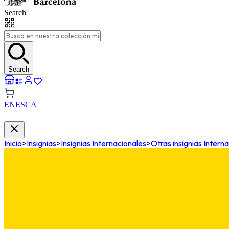
Search
Search
EN
ES
CA
Inicio
>
Insignias
>
Insignias Internacionales
>
Otras insignias Intern