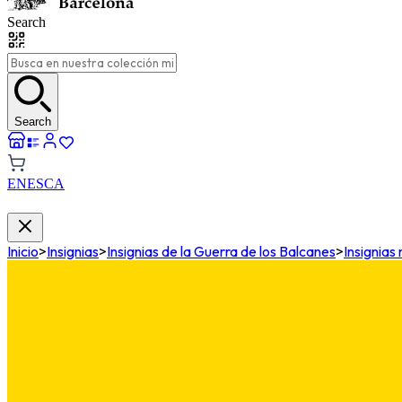
Search
Search
EN
ES
CA
Inicio
>
Insignias
>
Insignias de la Guerra de los Balcanes
>
Insignias