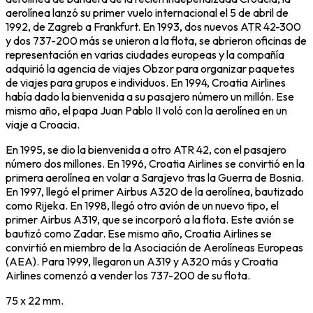
aerolínea lanzó su primer vuelo internacional el 5 de abril de
1992, de Zagreb a Frankfurt. En 1993, dos nuevos ATR 42-300
y dos 737-200 más se unieron a la flota, se abrieron oficinas de
representación en varias ciudades europeas y la compañía
adquirió la agencia de viajes Obzor para organizar paquetes
de viajes para grupos e individuos. En 1994, Croatia Airlines
había dado la bienvenida a su pasajero número un millón. Ese
mismo año, el papa Juan Pablo II voló con la aerolínea en un
viaje a Croacia.
En 1995, se dio la bienvenida a otro ATR 42, con el pasajero
número dos millones. En 1996, Croatia Airlines se convirtió en la
primera aerolínea en volar a Sarajevo tras la Guerra de Bosnia.
En 1997, llegó el primer Airbus A320 de la aerolínea, bautizado
como Rijeka. En 1998, llegó otro avión de un nuevo tipo, el
primer Airbus A319, que se incorporó a la flota. Este avión se
bautizó como Zadar. Ese mismo año, Croatia Airlines se
convirtió en miembro de la Asociación de Aerolíneas Europeas
(AEA). Para 1999, llegaron un A319 y A320 más y Croatia
Airlines comenzó a vender los 737-200 de su flota.
75 x 22 mm.