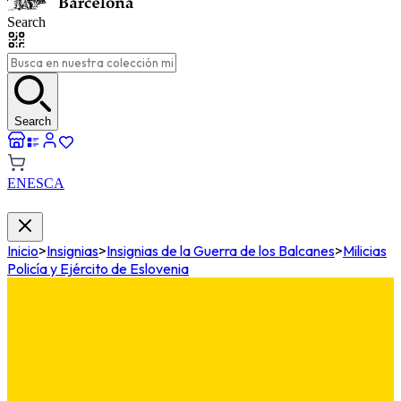
Search
Search
EN
ES
CA
Inicio
>
Insignias
>
Insignias de la Guerra de los Balcanes
>
Milicias
Policía y Ejército de Eslovenia