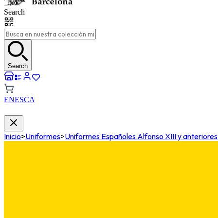
Search
Search
EN
ES
CA
Inicio
>
Uniformes
>
Uniformes Españoles Alfonso XIII y anteriores