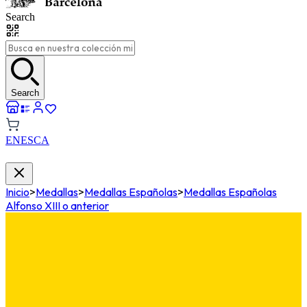
Search
Search
EN
ES
CA
Inicio
>
Medallas
>
Medallas Españolas
>
Medallas Españolas
Alfonso XIII o anterior