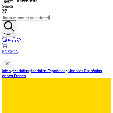
Search
Search
EN
ES
CA
Inicio
>
Medallas
>
Medallas Españolas
>
Medallas Españolas
época Franco