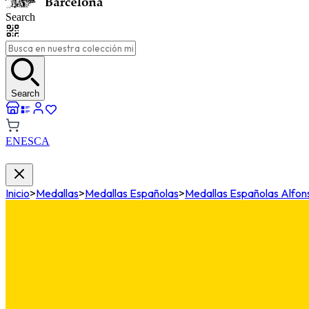
Search
Search
EN
ES
CA
Inicio
>
Medallas
>
Medallas Españolas
>
Medallas Españolas Alfonso