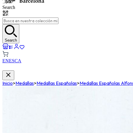
Search
Search
EN
ES
CA
Inicio
>
Medallas
>
Medallas Españolas
>
Medallas Españolas Alfonso