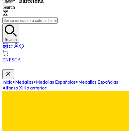
Search
Search
EN
ES
CA
Inicio
>
Medallas
>
Medallas Españolas
>
Medallas Españolas
Alfonso XIII o anterior