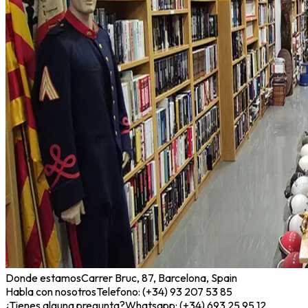
Donde estamos
Carrer Bruc, 87, Barcelona, Spain
Habla con nosotros
Telefono: (+34) 93 207 53 85
¿Tienes alguna pregunta?
Whatsapp: (+34) 693 25 95 12