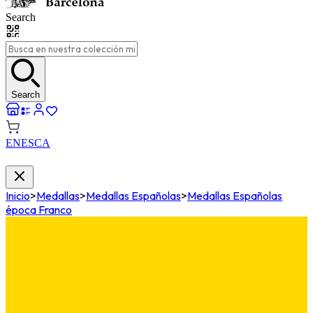
Search
Search
EN
ES
CA
Inicio
>
Medallas
>
Medallas Españolas
>
Medallas Españolas
época Franco