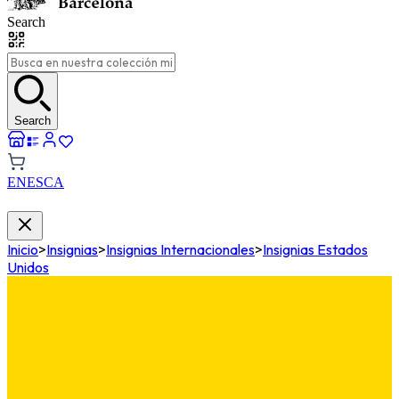
Search
Search
EN
ES
CA
Inicio
>
Insignias
>
Insignias Internacionales
>
Insignias Estados
Unidos