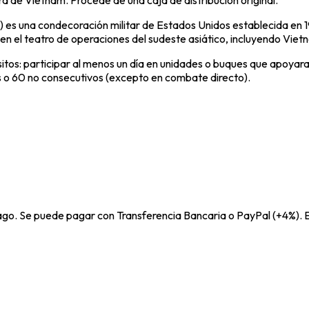
ra de Vietnam. Procede de una caja de distribución original.
es una condecoración militar de Estados Unidos establecida en 1
 el teatro de operaciones del sudeste asiático, incluyendo Vietn
isitos: participar al menos un día en unidades o buques que apoyar
s o 60 no consecutivos (excepto en combate directo).
pago. Se puede pagar con Transferencia Bancaria o PayPal (+4%). E