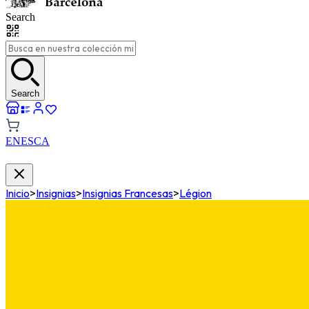
Search
Search
EN
ES
CA
Inicio
>
Insignias
>
Insignias Francesas
>
Légion