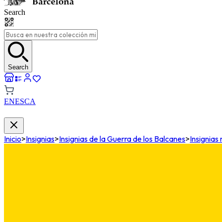
Search
Search
EN
ES
CA
Inicio
>
Insignias
>
Insignias de la Guerra de los Balcanes
>
Insignias