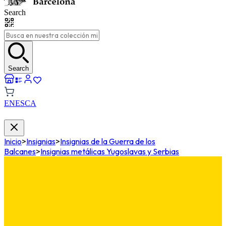
Search
Search
EN
ES
CA
Inicio
>
Insignias
>
Insignias de la Guerra de los
Balcanes
>
Insignias metálicas Yugoslavas y Serbias