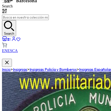
Search
Search
EN
ES
CA
Inicio
>
Insignias
>
Insignias Policía y Bomberos
>
Insignias Españolas