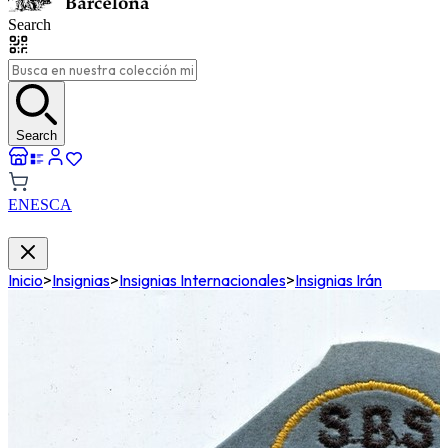
Search
Search
EN
ES
CA
Inicio
>
Insignias
>
Insignias Internacionales
>
Insignias Irán