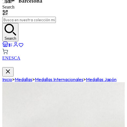
Search
Search
EN
ES
CA
Inicio
>
Medallas
>
Medallas Internacionales
>
Medallas Japón