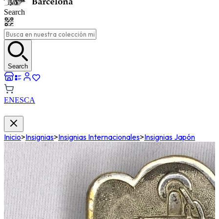
Search
Search
EN
ES
CA
Inicio
>
Insignias
>
Insignias Internacionales
>
Insignias Japón