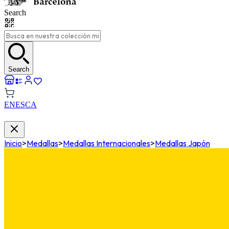
Search
Search
EN
ES
CA
Inicio
>
Medallas
>
Medallas Internacionales
>
Medallas Japón