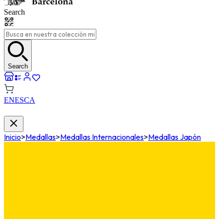
Search
Search
EN
ES
CA
Inicio
>
Medallas
>
Medallas Internacionales
>
Medallas Japón